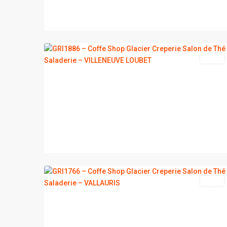
VILLENEUVE
2
LOUBET
vente
2
VALLAURIS
vente