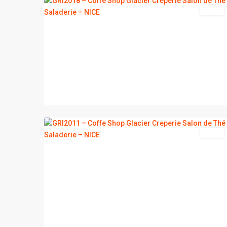
vente
2
NICE
vente