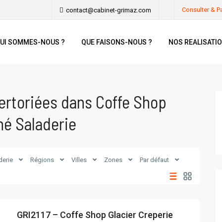
Consulter & P
contact@cabinet-grimaz.com
UI SOMMES-NOUS ?
QUE FAISONS-NOUS ?
NOS REALISATI
ertoriées dans Coffe Shop
hé Saladerie
derie
Régions
Villes
Zones
Par défaut
GRI2117 – Coffe Shop Glacier Creperie