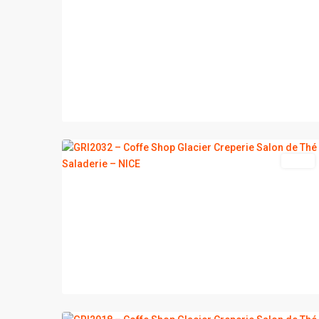
2
NICE
vente
2
NICE