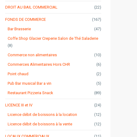
DROIT AU BAIL COMMERCIAL
(22)
FONDS DE COMMERCE
(167)
Bar Brasserie
(47)
Coffe Shop Glacier Creperie Salon de Thé Saladerie
(8)
Commerce non alimentaires
(10)
Commerces Alimentaires Hors CHR
(6)
Point chaud
(2)
Pub Bar musical Bar a vin
(5)
Restaurant Pizzeria Snack
(89)
LICENCE III et IV
(24)
Licence débit de boissons à la location
(12)
Licence débit de boissons à la vente
(12)
LOCAUX COMMERCIAUX
(11)