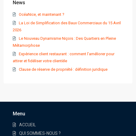
News
OcéaNice, et maintenant ?
La Loi de Simplification des Baux Commerciaux du 15 Avril
2026
Le Nouveau Dynamisme Niçois : Des Quartiers en Pleine
Métamorphose
Expérience client restaurant : comment l’améliorer pour
attirer et fidéliser votre clientèle
Clause de réserve de propriété : définition juridique
Menu
ACCUEIL
QUI SOMMES-NOUS ?