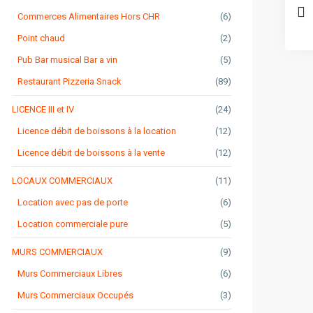
Commerces Alimentaires Hors CHR
(6)
Point chaud
(2)
Pub Bar musical Bar a vin
(5)
Restaurant Pizzeria Snack
(89)
LICENCE III et IV
(24)
Licence débit de boissons à la location
(12)
Licence débit de boissons à la vente
(12)
LOCAUX COMMERCIAUX
(11)
Location avec pas de porte
(6)
Location commerciale pure
(5)
MURS COMMERCIAUX
(9)
Murs Commerciaux Libres
(6)
Murs Commerciaux Occupés
(3)