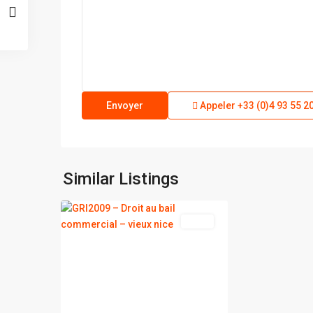
Appeler
+33 (0)4 93 55 2
vieux
Similar Listings
2
nice
vente