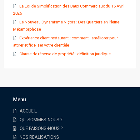
La Loi de Simplification des Baux Commerciaux du 15 Avril
2026
Le Nouveau Dynamisme Niçois : Des Quartiers en Pleine
Métamorphose
Expérience client restaurant : comment l’améliorer pour
attirer et fidéliser votre clientèle
Clause de réserve de propriété : définition juridique
Menu
ACCUEIL
QUI SOMMES-NOUS ?
QUE FAISONS-NOUS ?
NOS REALISATIONS