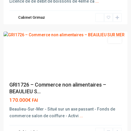
Licence de de débit de boissons de 4ème ca
...
BEAULIEU
Cabinet Grimaz
SUR
MER
vente
GRI1726 – Commerce non alimentaires –
BEAULIEU S...
170.000€
FAI
Beaulieu-Sur-Mer - Situé sur un axe passant - Fonds de
commerce salon de coiffure - Activi
...