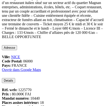
d’un restaurant italien situé sur un secteur actif du quartier Magnan
entreprises, administrations, écoles, hôtels, etc. – Coquet restaurant,
tenu par un couple accueillant et professionnel avec pour résultat
une clientèle fidèle – Cuisine entièrement équipée et récente,
extracteur de fumées allant au toit, climatisation – Capacité d’accueil
une trentaine de couverts – Ticket moyen 25 € le midi et 30 € le soir
– Fermé le dimanche et le lundi – Loyer 680 €:/mois – Licence III –
Charges : 133 €/mois – Chiffre d’affaires ptès de 120 000 €/an –
BELLE OPPORTUNITE
Adresse
Ville:
NICE
Code Postal:
06000
Pays:
FRANCE
Ouvrir dans Google Maps
Details
Réf. web:
1225770
Prix :
80.000€
FAI
Mandat numéro:
10440
Places assises intérieur:
18