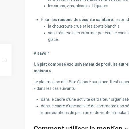
les sirops, vins, alcools et liqueurs
Pour des
raisons de sécurité sanitaire
, les pro
la choucroute crue et les abats blanchis
sous réserve d’en informer par écrit le cons
glace.
À savoir
Un plat composé exclusivement de produits autres q
maison ».
Le plat maison doit être élaboré sur place. Il est cep
» dans les cas suivants :
dans le cadre d’une activité de traiteur organisa
dans le cadre d’une activité de commerce non sé
manifestations de plein air et de vente ambulant
Comment utiliser la mention « 