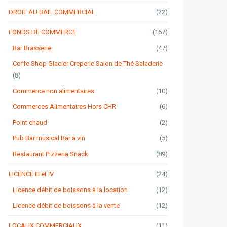
DROIT AU BAIL COMMERCIAL
(22)
FONDS DE COMMERCE
(167)
Bar Brasserie
(47)
Coffe Shop Glacier Creperie Salon de Thé Saladerie
(8)
Commerce non alimentaires
(10)
Commerces Alimentaires Hors CHR
(6)
Point chaud
(2)
Pub Bar musical Bar a vin
(5)
Restaurant Pizzeria Snack
(89)
LICENCE III et IV
(24)
Licence débit de boissons à la location
(12)
Licence débit de boissons à la vente
(12)
LOCAUX COMMERCIAUX
(11)