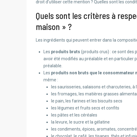
droit d’utiliser cette mention ? Quelles sont les condit
Quels sont les critères à respe
maison » ?
Les ingrédients qui peuvent entrer dans la composition
Les
produits bruts
(produits crus) : ce sont des 
avoir été modifiés au préalable et en particulie
préalable.
Les
produits non bruts que le consommateur ne 
même :
les saurisseries, salaisons et charcuteries, à
les fromages, les matières grasses alimentaire
le pain, les farines et les biscuits secs
les légumes et fruits secs et confits
les pâtes et les céréales
la levure, le sucre et la gélatine
les condiments, épices, aromates, concentr
le chocolat, le café, les tisanes, thés et infus