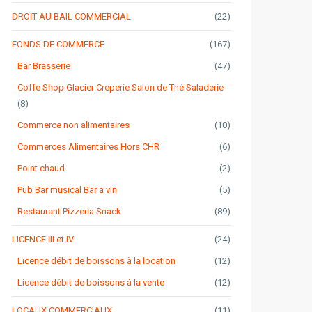
DROIT AU BAIL COMMERCIAL
(22)
FONDS DE COMMERCE
(167)
Bar Brasserie
(47)
Coffe Shop Glacier Creperie Salon de Thé Saladerie
(8)
Commerce non alimentaires
(10)
Commerces Alimentaires Hors CHR
(6)
Point chaud
(2)
Pub Bar musical Bar a vin
(5)
Restaurant Pizzeria Snack
(89)
LICENCE III et IV
(24)
Licence débit de boissons à la location
(12)
Licence débit de boissons à la vente
(12)
LOCAUX COMMERCIAUX
(11)