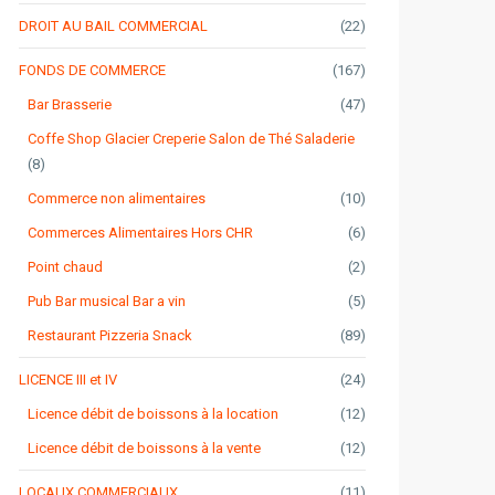
DROIT AU BAIL COMMERCIAL
(22)
FONDS DE COMMERCE
(167)
Bar Brasserie
(47)
Coffe Shop Glacier Creperie Salon de Thé Saladerie
(8)
Commerce non alimentaires
(10)
Commerces Alimentaires Hors CHR
(6)
Point chaud
(2)
Pub Bar musical Bar a vin
(5)
Restaurant Pizzeria Snack
(89)
LICENCE III et IV
(24)
Licence débit de boissons à la location
(12)
Licence débit de boissons à la vente
(12)
LOCAUX COMMERCIAUX
(11)