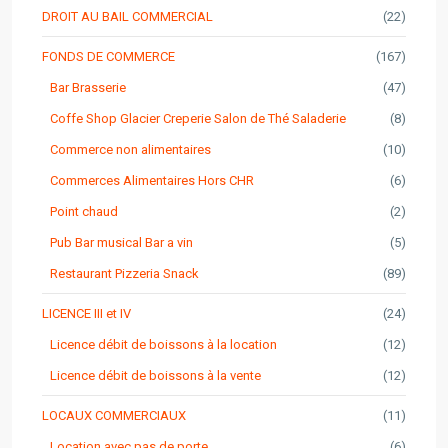
DROIT AU BAIL COMMERCIAL
(22)
FONDS DE COMMERCE
(167)
Bar Brasserie
(47)
Coffe Shop Glacier Creperie Salon de Thé Saladerie
(8)
Commerce non alimentaires
(10)
Commerces Alimentaires Hors CHR
(6)
Point chaud
(2)
Pub Bar musical Bar a vin
(5)
Restaurant Pizzeria Snack
(89)
LICENCE III et IV
(24)
Licence débit de boissons à la location
(12)
Licence débit de boissons à la vente
(12)
LOCAUX COMMERCIAUX
(11)
Location avec pas de porte
(6)