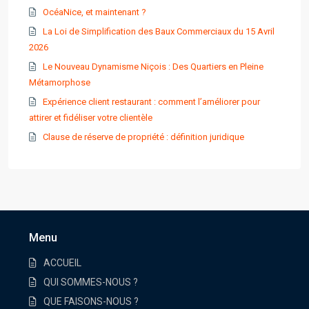
OcéaNice, et maintenant ?
La Loi de Simplification des Baux Commerciaux du 15 Avril
2026
Le Nouveau Dynamisme Niçois : Des Quartiers en Pleine
Métamorphose
Expérience client restaurant : comment l’améliorer pour
attirer et fidéliser votre clientèle
Clause de réserve de propriété : définition juridique
Menu
ACCUEIL
QUI SOMMES-NOUS ?
QUE FAISONS-NOUS ?