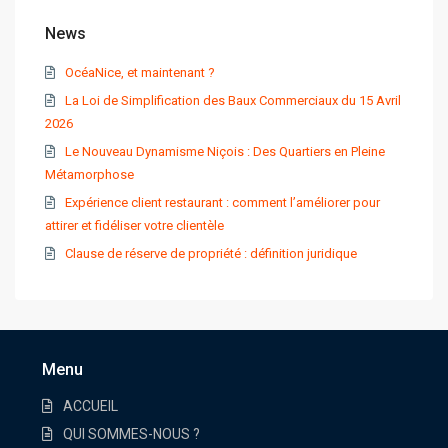
News
OcéaNice, et maintenant ?
La Loi de Simplification des Baux Commerciaux du 15 Avril
2026
Le Nouveau Dynamisme Niçois : Des Quartiers en Pleine
Métamorphose
Expérience client restaurant : comment l’améliorer pour
attirer et fidéliser votre clientèle
Clause de réserve de propriété : définition juridique
Menu
ACCUEIL
QUI SOMMES-NOUS ?