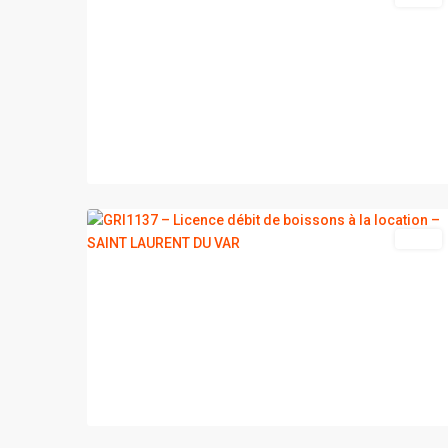
SAINT
LAURENT
DU
2
VAR
vente
2
NICE