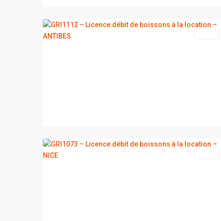
2
ANTIBES
vente
2
NICE
vente