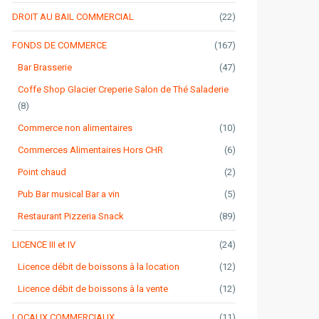
DROIT AU BAIL COMMERCIAL
(22)
FONDS DE COMMERCE
(167)
Bar Brasserie
(47)
Coffe Shop Glacier Creperie Salon de Thé Saladerie
(8)
Commerce non alimentaires
(10)
Commerces Alimentaires Hors CHR
(6)
Point chaud
(2)
Pub Bar musical Bar a vin
(5)
Restaurant Pizzeria Snack
(89)
LICENCE III et IV
(24)
Licence débit de boissons à la location
(12)
Licence débit de boissons à la vente
(12)
LOCAUX COMMERCIAUX
(11)