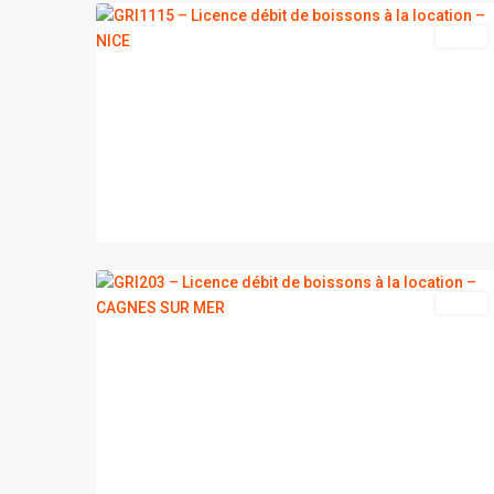
vente
CAGNES
SUR
2
MER
vente