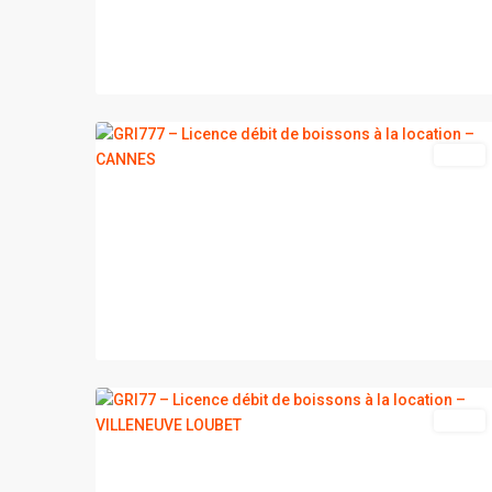
2
CANNES
vente
VILLENEUVE
2
LOUBET
vente