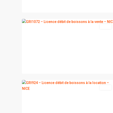
2
NICE
vente
2
NICE
vente