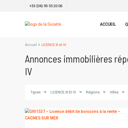
+33 (04) 93 55 20 06
ACCUEIL
Q
Accueil
LICENCE III et IV
Annonces immobilières répe
IV
CAGNES
Types
LICENCE III Et IV
Régions
Villes
SUR
3
MER
vente